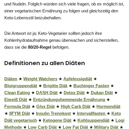
und Nudeln. Folglich würden sich viele fragen, ob es möglich ist,
einer vegetarischen Ernährung zu folgen und gleichzeitig den
Keto-Lebensstil beizubehalten.
Die Antwort ist ja; Keto-Vegetarier sollten jedoch ihre
Kohlenhydrataufnahme genau überwachen und sicherstellen,
dass sie die
80/20-Regel
befolgen.
Definitionen zu allen Diäten
Diäten
★
Weight Watchers
★
Apfelessigdiät
★
Blutgruppendiät
★
Brigitte Diät
★
Buchinger Fasten
★
Clean Eating
★
DASH Diät
★
Detox Diät
★
Dukan Diät
★
Eiweiß Diät
★
Entzündungshemmende Ernährung
★
Formula Diät
★
Glyx Diät
★
High Carb Diät
★
Hormondiät
★
IIFYM Diät
★
Insulin Trennkost
★
Intervallfasten
★
Keto
Diät vegetarisch
★
Ketogene Diät
★
Kohlsuppendiät
★
Logi
Methode
★
Low Carb Diät
★
Low Fat Diät
★
Military Diät
★