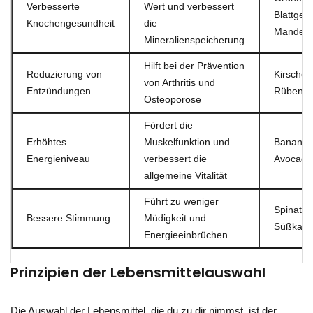
Verbesserte
Wert und verbessert
Blattgem
Knochengesundheit
die
Mandeln
Mineralienspeicherung
Hilft bei der Prävention
Reduzierung von
Kirschen
von Arthritis und
Entzündungen
Rüben
Osteoporose
Fördert die
Erhöhtes
Muskelfunktion und
Bananen
Energieniveau
verbessert die
Avocado
allgemeine Vitalität
Führt zu weniger
Spinat,
Bessere Stimmung
Müdigkeit und
Süßkarto
Energieeinbrüchen
Prinzipien der Lebensmittelauswahl
Die Auswahl der Lebensmittel, die du zu dir nimmst, ist der