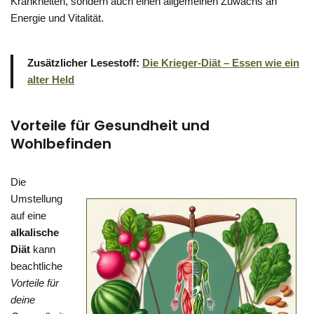
Krankheiten, sondern auch einen allgemeinen Zuwachs an
Energie und Vitalität.
Zusätzlicher Lesestoff:
Die Krieger-Diät – Essen wie ein
alter Held
Vorteile für Gesundheit und
Wohlbefinden
Die
Umstellung
auf eine
alkalische
Diät
kann
beachtliche
Vorteile für
deine