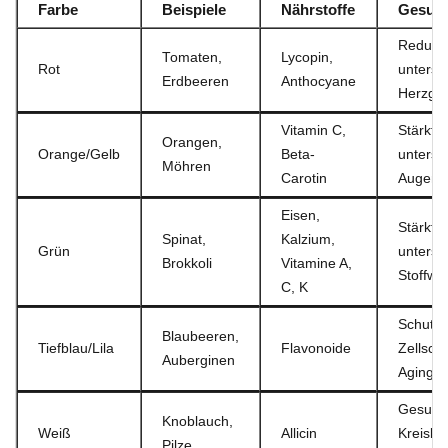
Farbe
Beispiele
Nährstoffe
Gesund
Reduzie
Tomaten,
Lycopin,
Rot
unterstü
Erdbeeren
Anthocyane
Herzges
Vitamin C,
Stärkt 
Orangen,
Orange/Gelb
Beta-
unterstü
Möhren
Carotin
Augeng
Eisen,
Stärkt 
Spinat,
Kalzium,
Grün
unterstü
Brokkoli
Vitamine A,
Stoffwe
C, K
Schutz 
Blaubeeren,
Tiefblau/Lila
Flavonoide
Zellsch
Auberginen
Aging-E
Gesund
Knoblauch,
Weiß
Allicin
Kreisla
Pilze