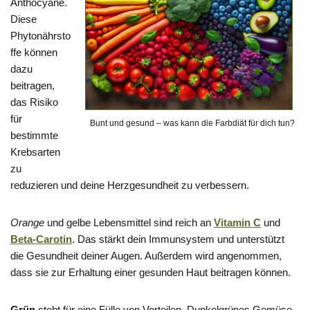
Anthocyane.
Diese
Phytonährsto
ffe können
dazu
beitragen,
das Risiko
für
Bunt und gesund – was kann die Farbdiät für dich tun?
bestimmte
Krebsarten
zu
reduzieren und deine Herzgesundheit zu verbessern.
Orange
und gelbe Lebensmittel sind reich an
Vitamin C
und
Beta-Carotin
. Das stärkt dein Immunsystem und unterstützt
die Gesundheit deiner Augen. Außerdem wird angenommen,
dass sie zur Erhaltung einer gesunden Haut beitragen können.
Grün
steht für eine Fülle von Vorteilen. Dunkelgrünes Gemüse