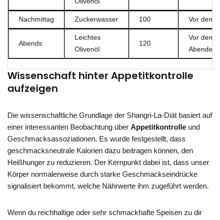
Olivenöl
Nachmittag
Zuckerwasser
100
Vor dem 
Leichtes
Vor dem
Abends
120
Olivenöl
Abendess
Wissenschaft hinter Appetitkontrolle
aufzeigen
Die wissenschaftliche Grundlage der Shangri-La-Diät basiert auf
einer interessanten Beobachtung über
Appetitkontrolle
und
Geschmacksassoziationen. Es wurde festgestellt, dass
geschmacksneutrale Kalorien dazu beitragen können, den
Heißhunger zu reduzieren. Der Kernpunkt dabei ist, dass unser
Körper normalerweise durch starke Geschmackseindrücke
signalisiert bekommt, welche Nährwerte ihm zugeführt werden.
Wenn du reichhaltige oder sehr schmackhafte Speisen zu dir