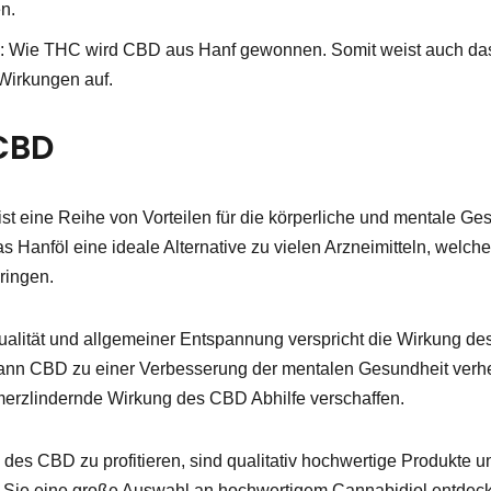
en.
g
: Wie THC wird CBD aus Hanf gewonnen. Somit weist auch da
irkungen auf.
 CBD
eist eine Reihe von Vorteilen für die körperliche und mentale G
as Hanföl eine ideale Alternative zu vielen Arzneimitteln, wel
ringen.
ualität und allgemeiner Entspannung verspricht die Wirkung de
n CBD zu einer Verbesserung der mentalen Gesundheit verhel
erzlindernde Wirkung des CBD Abhilfe verschaffen.
 des CBD zu profitieren, sind qualitativ hochwertige Produkte
Sie eine große Auswahl an hochwertigem Cannabidiol entdecke