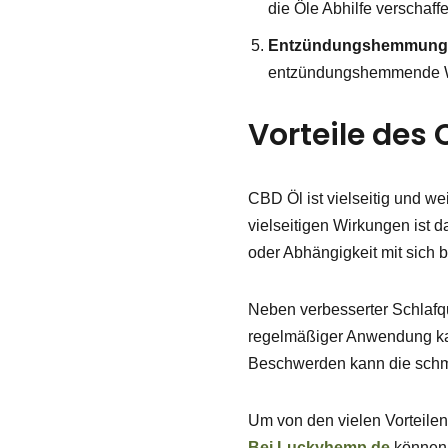
die Öle Abhilfe verschaff
Entzündungshemmun
entzündungshemmende W
Vorteile des
CBD Öl ist vielseitig und w
vielseitigen Wirkungen ist d
oder Abhängigkeit mit sich b
Neben verbesserter Schlafq
regelmäßiger Anwendung kan
Beschwerden kann die schm
Um von den vielen Vorteilen
Bei Luckyhemp.de
können 